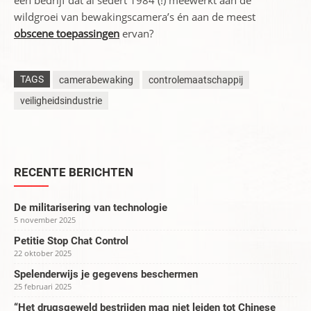
een bedrijf dat al sedert 1984 (!) meewerkt aan de
wildgroei van bewakingscamera’s én aan de meest
obscene toepassingen
ervan?
TAGS
camerabewaking
controlemaatschappij
veiligheidsindustrie
RECENTE BERICHTEN
De militarisering van technologie
5 november 2025
Petitie Stop Chat Control
22 oktober 2025
Spelenderwijs je gegevens beschermen
25 februari 2025
“Het drugsgeweld bestrijden mag niet leiden tot Chinese