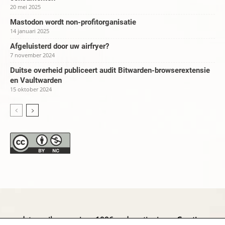
20 mei 2025
Mastodon wordt non-profitorganisatie
14 januari 2025
Afgeluisterd door uw airfryer?
7 november 2024
Duitse overheid publiceert audit Bitwarden-browserextensie
en Vaultwarden
15 oktober 2024
datapanik.org – since 1996 and continuing »
Creative