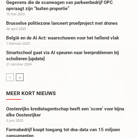
Gegevens die de scanwagen van parkeerbedrijf OPC
opvraagt zijn “buiten proportie”
15 mei 2025
Brusselse politiezone lanceert proefproject met drones
26 april 2025
België en de AI Act: waarschuwen voor het hellend vlak
1 februari 2025
Smartschool gaat via AI speuren naar leerproblemen bij
scholieren [update]
21 oktober 2024
MEER KORT NIEUWS
Oostenrijks kredietagentschap heeft een ‘score’ voor bijna
elke Oostenrijker
3 juni 2025
Farmabedrijf koopt toegang tot dna-data van 15 miljoen
consumenten