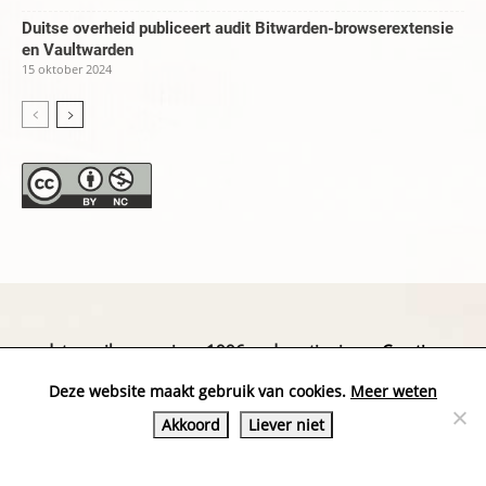
Duitse overheid publiceert audit Bitwarden-browserextensie
en Vaultwarden
15 oktober 2024
datapanik.org – since 1996 and continuing »
Creative
Commons
»
Privacyverklaring
Deze website maakt gebruik van cookies.
Meer weten
Akkoord
Liever niet
Website by Exterwerk — Logo + graphics by
Ella