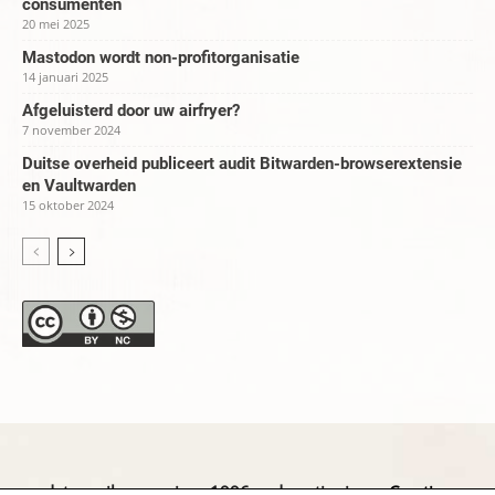
consumenten
20 mei 2025
Mastodon wordt non-profitorganisatie
14 januari 2025
Afgeluisterd door uw airfryer?
7 november 2024
Duitse overheid publiceert audit Bitwarden-browserextensie
en Vaultwarden
15 oktober 2024
datapanik.org – since 1996 and continuing »
Creative