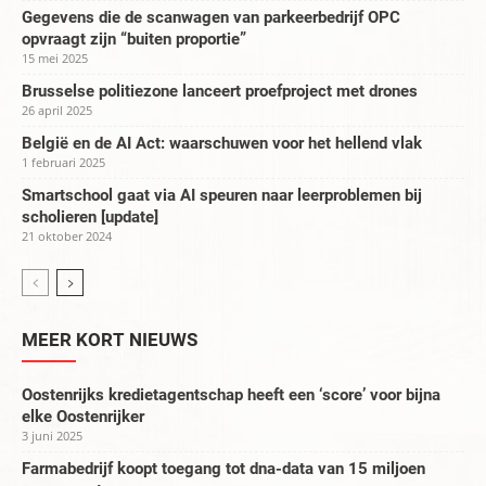
Gegevens die de scanwagen van parkeerbedrijf OPC
opvraagt zijn “buiten proportie”
15 mei 2025
Brusselse politiezone lanceert proefproject met drones
26 april 2025
België en de AI Act: waarschuwen voor het hellend vlak
1 februari 2025
Smartschool gaat via AI speuren naar leerproblemen bij
scholieren [update]
21 oktober 2024
MEER KORT NIEUWS
Oostenrijks kredietagentschap heeft een ‘score’ voor bijna
elke Oostenrijker
3 juni 2025
Farmabedrijf koopt toegang tot dna-data van 15 miljoen