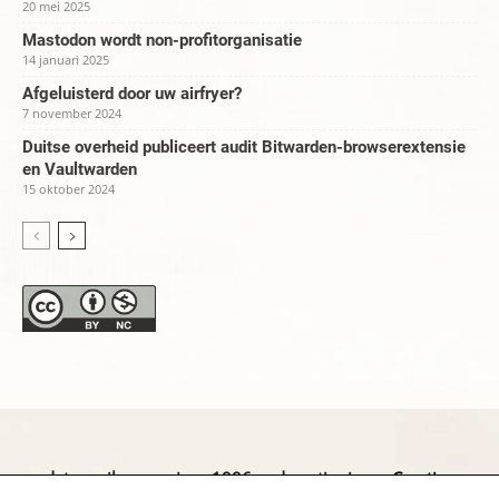
20 mei 2025
Mastodon wordt non-profitorganisatie
14 januari 2025
Afgeluisterd door uw airfryer?
7 november 2024
Duitse overheid publiceert audit Bitwarden-browserextensie
en Vaultwarden
15 oktober 2024
datapanik.org – since 1996 and continuing »
Creative