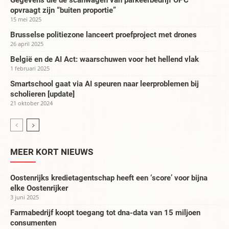
Gegevens die de scanwagen van parkeerbedrijf OPC
opvraagt zijn “buiten proportie”
15 mei 2025
Brusselse politiezone lanceert proefproject met drones
26 april 2025
België en de AI Act: waarschuwen voor het hellend vlak
1 februari 2025
Smartschool gaat via AI speuren naar leerproblemen bij
scholieren [update]
21 oktober 2024
MEER KORT NIEUWS
Oostenrijks kredietagentschap heeft een ‘score’ voor bijna
elke Oostenrijker
3 juni 2025
Farmabedrijf koopt toegang tot dna-data van 15 miljoen
consumenten