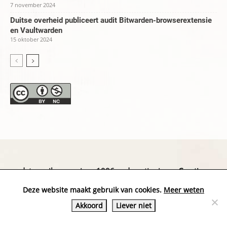
7 november 2024
Duitse overheid publiceert audit Bitwarden-browserextensie
en Vaultwarden
15 oktober 2024
datapanik.org – since 1996 and continuing »
Creative
Commons
»
Privacyverklaring
Deze website maakt gebruik van cookies.
Meer weten
Akkoord
Liever niet
Website by Exterwerk — Logo + graphics by
Ella