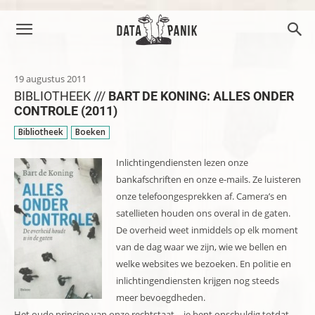
19 augustus 2011
BIBLIOTHEEK ///
BART DE KONING: ALLES ONDER
CONTROLE (2011)
Bibliotheek
Boeken
Inlichtingendiensten lezen onze
bankafschriften en onze e-mails. Ze luisteren
onze telefoongesprekken af. Camera’s en
satellieten houden ons overal in de gaten.
De overheid weet inmiddels op elk moment
van de dag waar we zijn, wie we bellen en
welke websites we bezoeken. En politie en
inlichtingendiensten krijgen nog steeds
meer bevoegdheden.
Het oude principe van onze rechtstaat – je bent onschuldig totdat