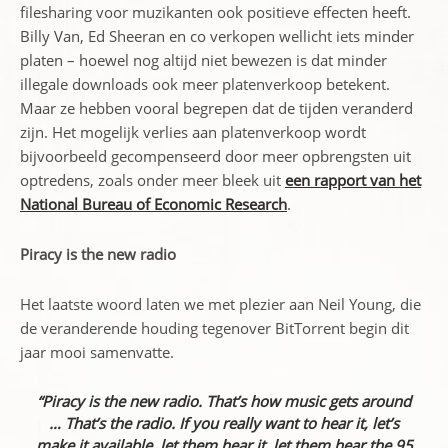
filesharing voor muzikanten ook positieve effecten heeft.
Billy Van, Ed Sheeran en co verkopen wellicht iets minder
platen – hoewel nog altijd niet bewezen is dat minder
illegale downloads ook meer platenverkoop betekent.
Maar ze hebben vooral begrepen dat de tijden veranderd
zijn. Het mogelijk verlies aan platenverkoop wordt
bijvoorbeeld gecompenseerd door meer opbrengsten uit
optredens, zoals onder meer bleek uit
een rapport van het
National Bureau of Economic Research
.
Piracy is the new radio
Het laatste woord laten we met plezier aan Neil Young, die
de veranderende houding tegenover BitTorrent begin dit
jaar mooi samenvatte.
“Piracy is the new radio. That’s how music gets around
… That’s the radio. If you really want to hear it, let’s
make it available, let them hear it, let them hear the 95