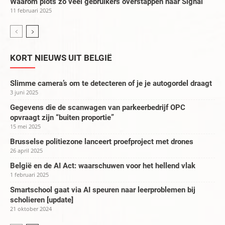
Waarom plots zo veel gebruikers overstappen naar Signal
11 februari 2025
KORT NIEUWS UIT BELGIË
Slimme camera’s om te detecteren of je je autogordel draagt
3 juni 2025
Gegevens die de scanwagen van parkeerbedrijf OPC
opvraagt zijn “buiten proportie”
15 mei 2025
Brusselse politiezone lanceert proefproject met drones
26 april 2025
België en de AI Act: waarschuwen voor het hellend vlak
1 februari 2025
Smartschool gaat via AI speuren naar leerproblemen bij
scholieren [update]
21 oktober 2024