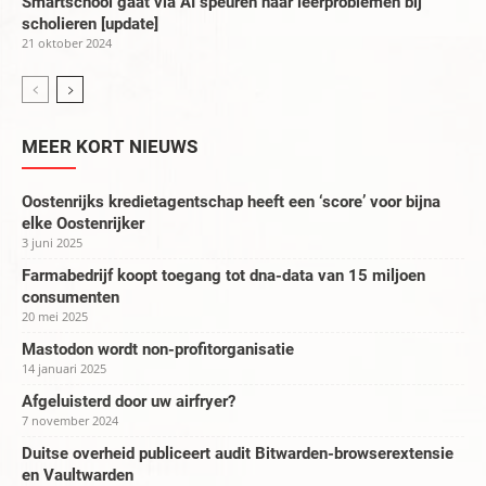
Smartschool gaat via AI speuren naar leerproblemen bij
scholieren [update]
21 oktober 2024
MEER KORT NIEUWS
Oostenrijks kredietagentschap heeft een ‘score’ voor bijna
elke Oostenrijker
3 juni 2025
Farmabedrijf koopt toegang tot dna-data van 15 miljoen
consumenten
20 mei 2025
Mastodon wordt non-profitorganisatie
14 januari 2025
Afgeluisterd door uw airfryer?
7 november 2024
Duitse overheid publiceert audit Bitwarden-browserextensie
en Vaultwarden