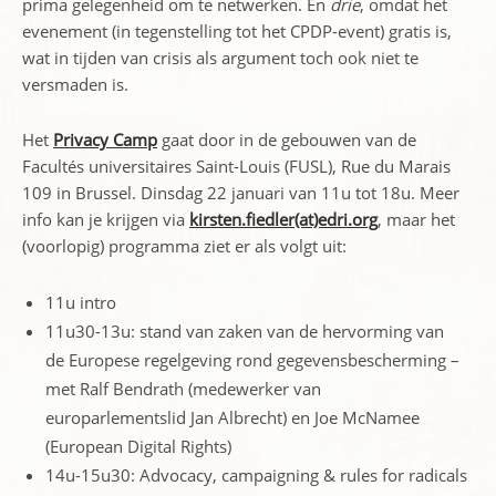
prima gelegenheid om te netwerken. En
drie
, omdat het
evenement (in tegenstelling tot het CPDP-event) gratis is,
wat in tijden van crisis als argument toch ook niet te
versmaden is.
Het
Privacy Camp
gaat door in de gebouwen van de
Facultés universitaires Saint-Louis (FUSL), Rue du Marais
109 in Brussel. Dinsdag 22 januari van 11u tot 18u. Meer
info kan je krijgen via
kirsten.fiedler(at)edri.org
, maar het
(voorlopig) programma ziet er als volgt uit:
11u intro
11u30-13u: stand van zaken van de hervorming van
de Europese regelgeving rond gegevensbescherming –
met Ralf Bendrath (medewerker van
europarlementslid Jan Albrecht) en Joe McNamee
(European Digital Rights)
14u-15u30: Advocacy, campaigning & rules for radicals