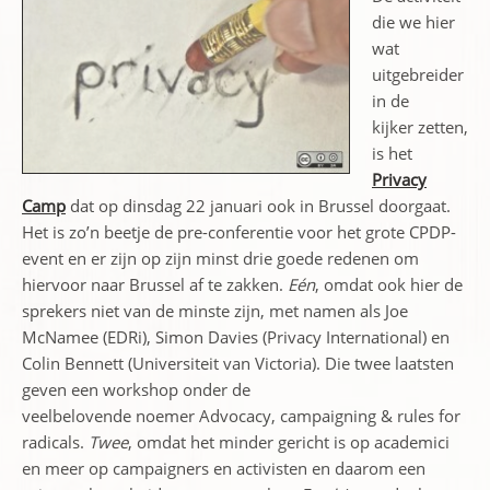
die we hier
wat
uitgebreider
in de
kijker zetten,
is het
Privacy
Camp
dat op dinsdag 22 januari ook in Brussel doorgaat.
Het is zo’n beetje de pre-conferentie voor het grote CPDP-
event en er zijn op zijn minst drie goede redenen om
hiervoor naar Brussel af te zakken.
Eén
, omdat ook hier de
sprekers niet van de minste zijn, met namen als Joe
McNamee (EDRi), Simon Davies (Privacy International) en
Colin Bennett (Universiteit van Victoria). Die twee laatsten
geven een workshop onder de
veelbelovende noemer Advocacy, campaigning & rules for
radicals.
Twee
, omdat het minder gericht is op academici
en meer op campaigners en activisten en daarom een