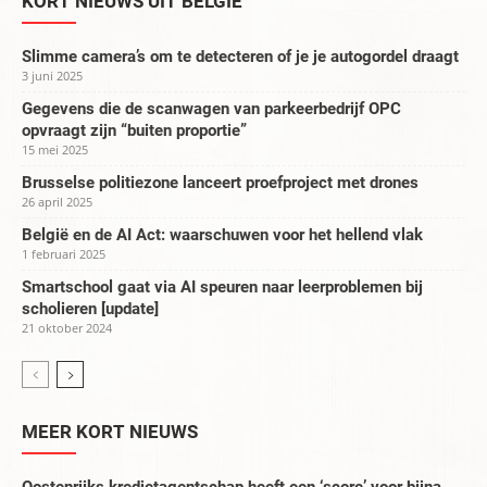
KORT NIEUWS UIT BELGIË
Slimme camera’s om te detecteren of je je autogordel draagt
3 juni 2025
Gegevens die de scanwagen van parkeerbedrijf OPC
opvraagt zijn “buiten proportie”
15 mei 2025
Brusselse politiezone lanceert proefproject met drones
26 april 2025
België en de AI Act: waarschuwen voor het hellend vlak
1 februari 2025
Smartschool gaat via AI speuren naar leerproblemen bij
scholieren [update]
21 oktober 2024
MEER KORT NIEUWS
Oostenrijks kredietagentschap heeft een ‘score’ voor bijna