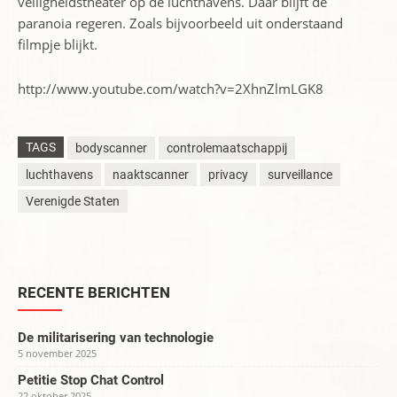
veiligheidstheater op de luchthavens. Daar blijft de
paranoia regeren. Zoals bijvoorbeeld uit onderstaand
filmpje blijkt.
http://www.youtube.com/watch?v=2XhnZlmLGK8
TAGS
bodyscanner
controlemaatschappij
luchthavens
naaktscanner
privacy
surveillance
Verenigde Staten
RECENTE BERICHTEN
De militarisering van technologie
5 november 2025
Petitie Stop Chat Control
22 oktober 2025