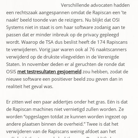
Verschillende advocaten hadden
een rechtszaak aangespannen omdat de Rapiscan een ’te
naakt’ beeld toonde van de reizigers. Nu blijkt dat OSI
Systems niet in staat is om haar software zodanig aan te
passen dat er minder inbreuk op de privacy gepleegd
wordt. Waarop de TSA dus beslist heeft de 174 Rapiscans
te verwijderen. Vorig jaar waren ook al 76 naaktscanners
verwijderd op de drukste vliegvelden in de Verenigde
Staten. In november deden er al geruchten de ronde dat
OSIS
met testresultaten gesjoemeld
zou hebben, zodat de
nieuwe software een positiever beeld zou geven dan in
realiteit het geval was.
Er zitten wel een paar addertjes onder het gras. Eén is dat
de Rapiscan machines niet vernietigd zullen worden. Ze
worden “opgeslagen totdat ze kunnen worden ingezet op
andere plaatsen binnen de overheid.” Twee is dat het
verwijderen van de Rapiscans weinig afdoet aan het