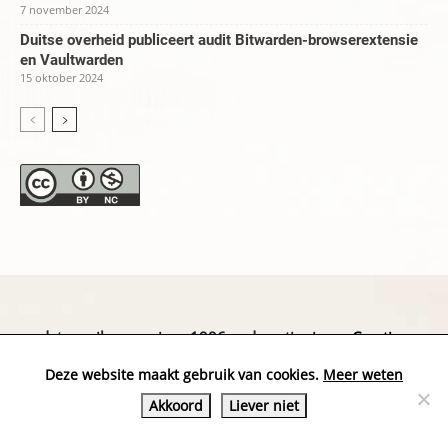
7 november 2024
Duitse overheid publiceert audit Bitwarden-browserextensie
en Vaultwarden
15 oktober 2024
datapanik.org – since 1996 and continuing »
Creative
Commons
»
Privacyverklaring
Deze website maakt gebruik van cookies.
Meer weten
Akkoord
Liever niet
Website by Exterwerk — Logo + graphics by
Ella