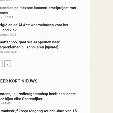
 mei 2025
usselse politiezone lanceert proefproject met
rones
 april 2025
lgië en de AI Act: waarschuwen voor het
llend vlak
februari 2025
artschool gaat via AI speuren naar
erproblemen bij scholieren [update]
 oktober 2024
EER KORT NIEUWS
stenrijks kredietagentschap heeft een ‘score’
or bijna elke Oostenrijker
juni 2025
rmabedrijf koopt toegang tot dna-data van 15