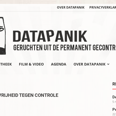
OVER DATAPANIK
PRIVACYVERKLA
OTHEEK
FILM & VIDEO
AGENDA
OVER DATAPANIK
datapanik.org
R
VRIJHEID TEGEN CONTROLE
De
5 
Pe
22