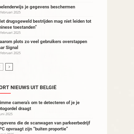
pelenderwijs je gegevens beschermen
 februari 2025
et drugsgeweld bestrijden mag niet leiden tot
hinese toestanden”
 februari 2025
aarom plots zo veel gebruikers overstappen
ar Signal
 februari 2025
ORT NIEUWS UIT BELGIË
imme camera’s om te detecteren of je je
togordel draagt
juni 2025
egevens die de scanwagen van parkeerbedrijf
C opvraagt zijn “buiten proportie”