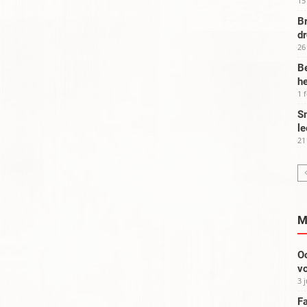
15
Br
d
26
Be
he
1 
Sm
le
21
M
Oo
vo
3 
Fa