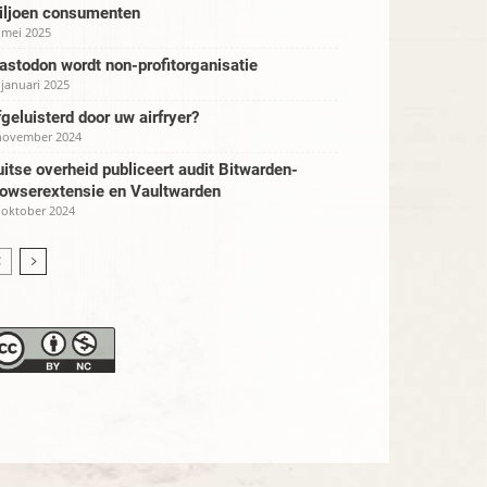
iljoen consumenten
 mei 2025
stodon wordt non-profitorganisatie
 januari 2025
geluisterd door uw airfryer?
november 2024
itse overheid publiceert audit Bitwarden-
rowserextensie en Vaultwarden
 oktober 2024