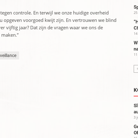
S
 tegen controle. En terwijl we onze huidige overheid
25
nu opgeven voorgoed kwijt zijn. En vertrouwen we blind
“H
r vijftig jaar? Dat zijn de vragen waar we ons de
C
14
n maken.”
W
na
11
veillance
K
Sl
au
3 
G
OP