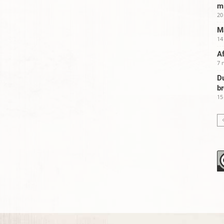
m
20
Ma
14
Af
7 
Du
b
15