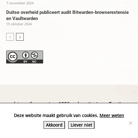
7 november 2024
Duitse overheid publiceert audit Bitwarden-browserextensie
en Vaultwarden
15 oktober 2024
datapanik.org – since 1996 and continuing »
Creative
Commons
»
Privacyverklaring
Deze website maakt gebruik van cookies.
Meer weten
Akkoord
Liever niet
Website by Exterwerk — Logo + graphics by
Ella