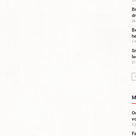
15
Br
d
26
Be
he
1 
Sm
le
21
M
Oo
vo
3 
Fa