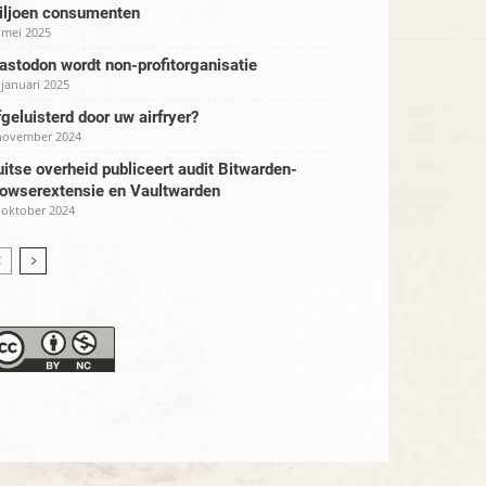
iljoen consumenten
 mei 2025
stodon wordt non-profitorganisatie
 januari 2025
geluisterd door uw airfryer?
november 2024
itse overheid publiceert audit Bitwarden-
rowserextensie en Vaultwarden
 oktober 2024