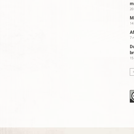
m
20
Ma
14
Af
7 
Du
b
15