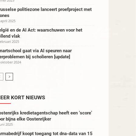
 mei 2025
usselse politiezone lanceert proefproject met
rones
 april 2025
lgië en de AI Act: waarschuwen voor het
llend vlak
februari 2025
artschool gaat via AI speuren naar
erproblemen bij scholieren [update]
 oktober 2024
EER KORT NIEUWS
stenrijks kredietagentschap heeft een ‘score’
or bijna elke Oostenrijker
juni 2025
rmabedrijf koopt toegang tot dna-data van 15