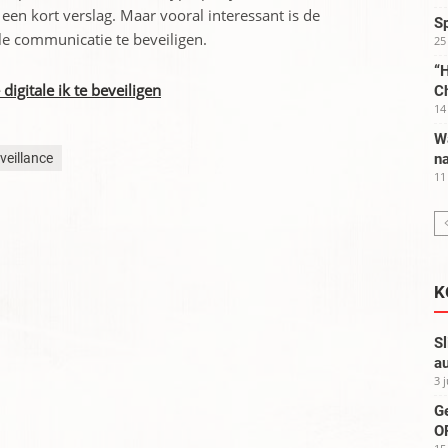
u een kort verslag. Maar vooral interessant is de
S
tale communicatie te beveiligen.
25
“H
digitale ik te beveiligen
C
14
W
veillance
na
11
K
Sl
au
3 
G
OP