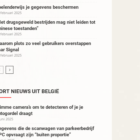
pelenderwijs je gegevens beschermen
 februari 2025
et drugsgeweld bestrijden mag niet leiden tot
hinese toestanden”
 februari 2025
aarom plots zo veel gebruikers overstappen
ar Signal
 februari 2025
ORT NIEUWS UIT BELGIË
imme camera’s om te detecteren of je je
togordel draagt
juni 2025
egevens die de scanwagen van parkeerbedrijf
C opvraagt zijn “buiten proportie”