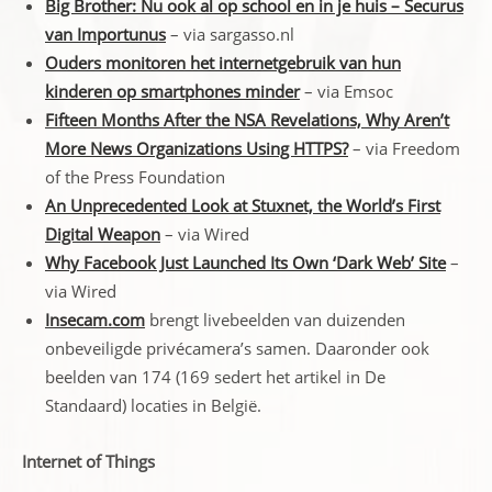
Big Brother: Nu ook al op school en in je huis – Securus
van Importunus
– via sargasso.nl
Ouders monitoren het internetgebruik van hun
kinderen op smartphones minder
– via Emsoc
Fifteen Months After the NSA Revelations, Why Aren’t
More News Organizations Using HTTPS?
– via Freedom
of the Press Foundation
An Unprecedented Look at Stuxnet, the World’s First
Digital Weapon
– via Wired
Why Facebook Just Launched Its Own ‘Dark Web’ Site
–
via Wired
Insecam.com
brengt livebeelden van duizenden
onbeveiligde privécamera’s samen. Daaronder ook
beelden van 174 (169 sedert het artikel in De
Standaard) locaties in België.
Internet of Things