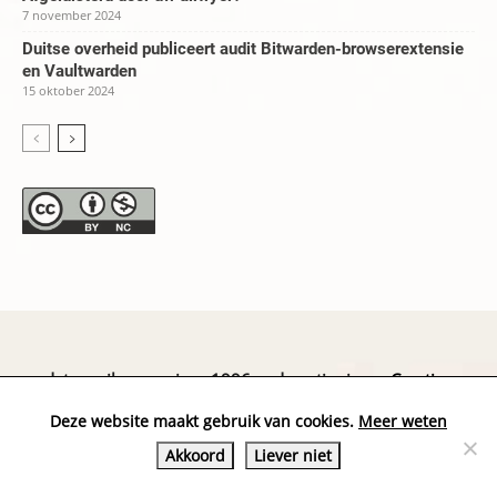
7 november 2024
Duitse overheid publiceert audit Bitwarden-browserextensie
en Vaultwarden
15 oktober 2024
datapanik.org – since 1996 and continuing »
Creative
Commons
»
Privacyverklaring
Deze website maakt gebruik van cookies.
Meer weten
Akkoord
Liever niet
Website by Exterwerk — Logo + graphics by
Ella