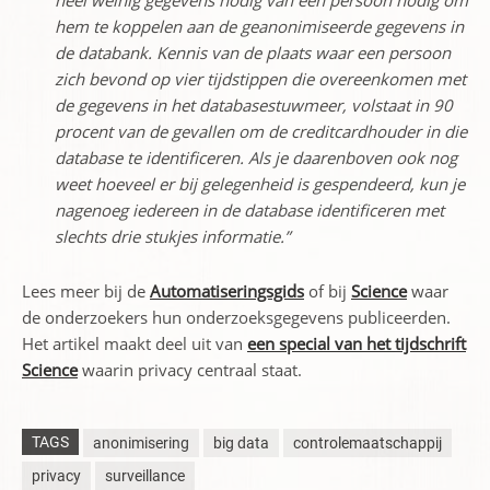
heel weinig gegevens nodig van een persoon nodig om
hem te koppelen aan de geanonimiseerde gegevens in
de databank. Kennis van de plaats waar een persoon
zich bevond op vier tijdstippen die overeenkomen met
de gegevens in het databasestuwmeer, volstaat in 90
procent van de gevallen om de creditcardhouder in die
database te identificeren. Als je daarenboven ook nog
weet hoeveel er bij gelegenheid is gespendeerd, kun je
nagenoeg iedereen in de database identificeren met
slechts drie stukjes informatie.”
Lees meer bij de
Automatiseringsgids
of bij
Science
waar
de onderzoekers hun onderzoeksgegevens publiceerden.
Het artikel maakt deel uit van
een special van het tijdschrift
Science
waarin privacy centraal staat.
TAGS
anonimisering
big data
controlemaatschappij
privacy
surveillance