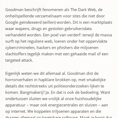
Goodman beschrijft fenomenen als The Dark Web, de
onheilspellende verzamelnaam voor sites die niet door
Google geïndexeerd (willen) worden. Dit is een marktplaats
waar wapens, drugs en gestolen gebruikersdata
verhandeld worden. Een poel van verderf: terwijl de massa
surft op het reguliere web, loeren onder het oppervlakte
cybercriminelen, hackers en phishers die miljoenen
slachtoffers tegelijk maken met een gehaaide mail of een
targeted attack.
Eigenlijk weten we dit allemaal al. Goodman dist de
horrorverhalen in hapklare brokken op, met smakelijke
details die rechtstreeks uit politieonderzoeken lijken te
komen. Bangmakerij? Ja. En dat is ook de bedoeling. Want
ondertussen sluiten we vrolijk al onze huishoudelijke
apparatuur – maar ook energiecentrales en sluizen – aan
op internet. We koppelen triljoenen apparaten en die
draaien allemaal op kwetsbare software. Maak je borst dus