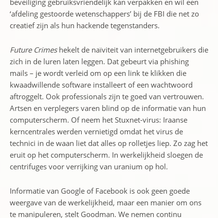
beveiliging gebruiksvriendelijk kan verpakken en wil een
‘afdeling gestoorde wetenschappers’ bij de FBI die net zo
creatief zijn als hun hackende tegenstanders.
Future Crimes
hekelt de naïviteit van internetgebruikers die
zich in de luren laten leggen. Dat gebeurt via phishing
mails – je wordt verleid om op een link te klikken die
kwaadwillende software installeert of een wachtwoord
aftroggelt. Ook professionals zijn te goed van vertrouwen.
Artsen en verplegers varen blind op de informatie van hun
computerscherm. Of neem het Stuxnet-virus: Iraanse
kerncentrales werden vernietigd omdat het virus de
technici in de waan liet dat alles op rolletjes liep. Zo zag het
eruit op het computerscherm. In werkelijkheid sloegen de
centrifuges voor verrijking van uranium op hol.
Informatie van Google of Facebook is ook geen goede
weergave van de werkelijkheid, maar een manier om ons
te manipuleren, stelt Goodman. We nemen continu