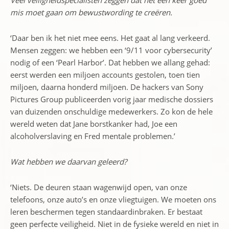
Veel veiligheidspecialisten zeggen dat het één keer goed
mis moet gaan om bewustwording te creëren.
‘Daar ben ik het niet mee eens. Het gaat al lang verkeerd.
Mensen zeggen: we hebben een ‘9/11 voor cybersecurity’
nodig of een ‘Pearl Harbor’. Dat hebben we allang gehad:
eerst werden een miljoen accounts gestolen, toen tien
miljoen, daarna honderd miljoen. De hackers van Sony
Pictures Group publiceerden vorig jaar medische dossiers
van duizenden onschuldige medewerkers. Zo kon de hele
wereld weten dat Jane borstkanker had, Joe een
alcoholverslaving en Fred mentale problemen.’
Wat hebben we daarvan geleerd?
‘Niets. De deuren staan wagenwijd open, van onze
telefoons, onze auto’s en onze vliegtuigen. We moeten ons
leren beschermen tegen standaardinbraken. Er bestaat
geen perfecte veiligheid. Niet in de fysieke wereld en niet in