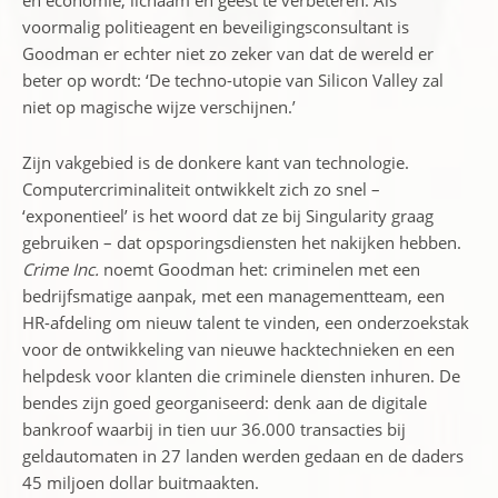
en economie, lichaam en geest te verbeteren. Als
voormalig politieagent en beveiligingsconsultant is
Goodman er echter niet zo zeker van dat de wereld er
beter op wordt: ‘De techno-utopie van Silicon Valley zal
niet op magische wijze verschijnen.’
Zijn vakgebied is de donkere kant van technologie.
Computercriminaliteit ontwikkelt zich zo snel –
‘exponentieel’ is het woord dat ze bij Singularity graag
gebruiken – dat opsporingsdiensten het nakijken hebben.
Crime Inc.
noemt Goodman het: criminelen met een
bedrijfsmatige aanpak, met een managementteam, een
HR-afdeling om nieuw talent te vinden, een onderzoekstak
voor de ontwikkeling van nieuwe hacktechnieken en een
helpdesk voor klanten die criminele diensten inhuren. De
bendes zijn goed georganiseerd: denk aan de digitale
bankroof waarbij in tien uur 36.000 transacties bij
geldautomaten in 27 landen werden gedaan en de daders
45 miljoen dollar buitmaakten.