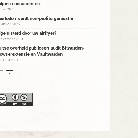
iljoen consumenten
 mei 2025
stodon wordt non-profitorganisatie
 januari 2025
geluisterd door uw airfryer?
november 2024
itse overheid publiceert audit Bitwarden-
rowserextensie en Vaultwarden
 oktober 2024