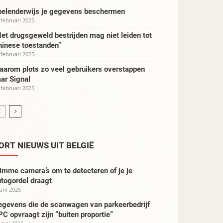
pelenderwijs je gegevens beschermen
 februari 2025
et drugsgeweld bestrijden mag niet leiden tot
hinese toestanden”
 februari 2025
aarom plots zo veel gebruikers overstappen
ar Signal
 februari 2025
ORT NIEUWS UIT BELGIË
imme camera’s om te detecteren of je je
togordel draagt
juni 2025
egevens die de scanwagen van parkeerbedrijf
C opvraagt zijn “buiten proportie”