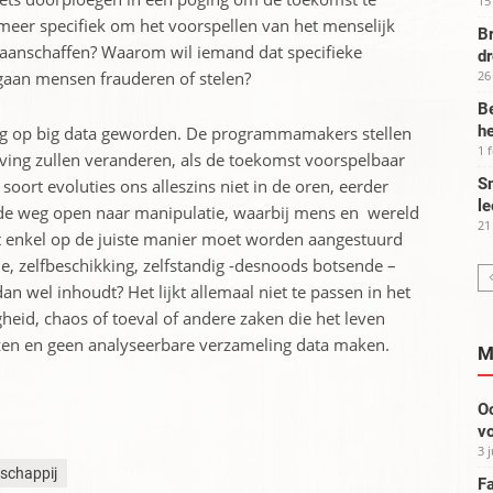
15
t meer specifiek om het voorspellen van het menselijk
Br
aanschaffen? Waarom wil iemand dat specifieke
d
aan mensen frauderen of stelen?
26
Be
he
ang op big data geworden. De programmamakers stellen
1 
ving zullen veranderen, als de toekomst voorspelbaar
Sm
soort evoluties ons alleszins niet in de oren, eerder
le
e weg open naar manipulatie, waarbij mens en wereld
21
 enkel op de juiste manier moet worden aangestuurd
, zelfbeschikking, zelfstandig -desnoods botsende –
 wel inhoudt? Het lijkt allemaal niet te passen in het
gheid, chaos of toeval of andere zaken die het leven
en en geen analyseerbare verzameling data maken.
M
Oo
vo
3 
schappij
Fa