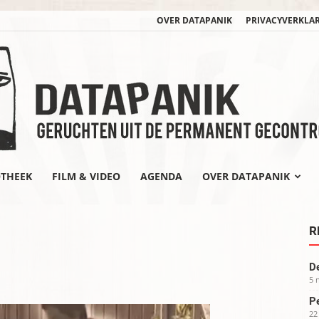
OVER DATAPANIK
PRIVACYVERKLA
OTHEEK
FILM & VIDEO
AGENDA
OVER DATAPANIK
datapanik.org
R
De
5 
Pe
22