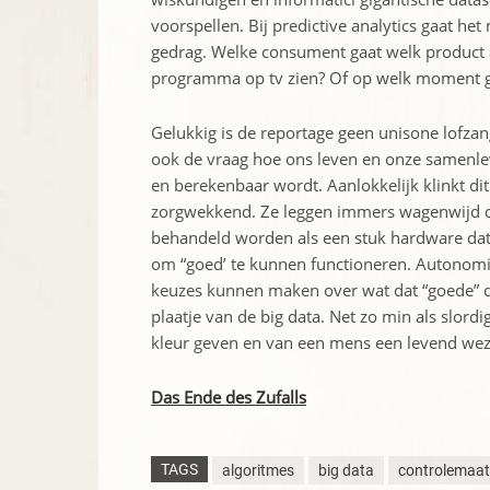
voorspellen.
Bij predictive analytics gaat he
gedrag. Welke consument gaat welk product 
programma op tv zien? Of op welk moment g
Gelukkig is de reportage geen unisone lofz
ook de vraag hoe ons leven en onze samenle
en berekenbaar wordt. Aanlokkelijk klinkt dit 
zorgwekkend. Ze leggen immers wagenwijd d
behandeld worden als een stuk hardware dat
om “goed’ te kunnen functioneren. Autonomie
keuzes kunnen maken over wat dat “goede” dan
plaatje van de big data. Net zo min als slordi
kleur geven en van een mens een levend wez
Das Ende des Zufalls
TAGS
algoritmes
big data
controlemaat