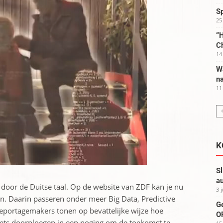
S
25
“H
C
14
W
na
11
K
Sl
au
en door de Duitse taal. Op de website van ZDF kan je nu
3 
n. Daarin passeren onder meer Big Data, Predictive
G
 reportagemakers tonen op bevattelijke wijze hoe
OP
sets doorploegen in een poging om de toekomst te