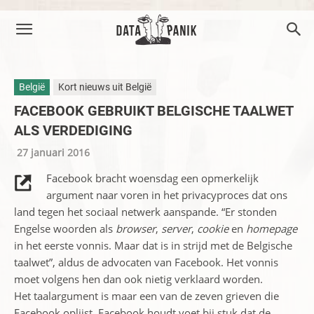
België
Kort nieuws uit België
FACEBOOK GEBRUIKT BELGISCHE TAALWET
ALS VERDEDIGING
27 januari 2016
Facebook bracht woensdag een opmerkelijk
argument naar voren in het privacyproces dat ons
land tegen het sociaal netwerk aanspande. “Er stonden
Engelse woorden als
browser
,
server
,
cookie
en
homepage
in het eerste vonnis. Maar dat is in strijd met de Belgische
taalwet”, aldus de advocaten van Facebook. Het vonnis
moet volgens hen dan ook nietig verklaard worden.
Het taalargument is maar een van de zeven grieven die
Facebook oplijst. Facebook houdt voet bij stuk dat de