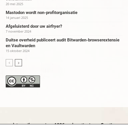
20 mei 2025
Mastodon wordt non-profitorganisatie
14 januari 2025
Afgeluisterd door uw airfryer?
7 november 2024
Duitse overheid publiceert audit Bitwarden-browserextensie
en Vaultwarden
15 oktober 2024
datapanik.org – since 1996 and continuing »
Creative