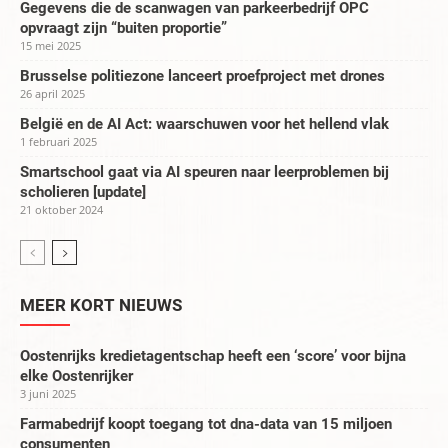
Gegevens die de scanwagen van parkeerbedrijf OPC
opvraagt zijn “buiten proportie”
15 mei 2025
Brusselse politiezone lanceert proefproject met drones
26 april 2025
België en de AI Act: waarschuwen voor het hellend vlak
1 februari 2025
Smartschool gaat via AI speuren naar leerproblemen bij
scholieren [update]
21 oktober 2024
MEER KORT NIEUWS
Oostenrijks kredietagentschap heeft een ‘score’ voor bijna
elke Oostenrijker
3 juni 2025
Farmabedrijf koopt toegang tot dna-data van 15 miljoen
consumenten