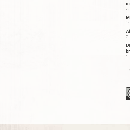
m
20
Ma
14
Af
7 
Du
b
15