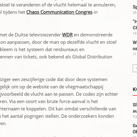
stoel te veranderen of de vlucht helemaal te annuleren,
S
l tijdens het
Chaos Communication Congres
in
25
“H
C
14
met de Duitse televisiezender
WDR
en demonstreerde
 kon aanpassen, door de man op dezelfde vlucht en stoel
W
na
obleem is het systeem dat reisbureaus en
11
ennen van tickets, ook bekend als Global Distribution
eiziger een zescijferige code dat door deze systemen
elijk om op de website van de vliegmaatschappij
K
ijvoorbeeld de vlucht aan te passen. De codes zijn echter
n. Via een soort van brute force-aanval is het
Sl
hternaam te koppelen. Dit kan omdat verschillende van
au
 het aantal pogingen stellen. De onderzoekers konden
3 
ren.
G
OP