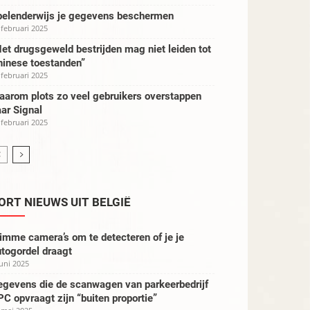
pelenderwijs je gegevens beschermen
 februari 2025
et drugsgeweld bestrijden mag niet leiden tot
hinese toestanden”
 februari 2025
aarom plots zo veel gebruikers overstappen
ar Signal
 februari 2025
ORT NIEUWS UIT BELGIË
imme camera’s om te detecteren of je je
togordel draagt
juni 2025
egevens die de scanwagen van parkeerbedrijf
C opvraagt zijn “buiten proportie”