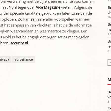
15
 om verwarring met de cijfers een en nul te voorkomen,
, laat Nohl tegenover
Vice Magazine
weten. Volgens de
Br
d
nder speciale karakters gebruikt en laten twee van de
26
s oplopen. Zo kan een aanvaller voorspellen wanneer
Be
st het aanpassen van vluchten is het via de informatie
he
 kijken waarvandaan en waarnaartoe ze vliegen. Een
1 
s Nohl is het belangrijk dat organisaties maatregelen
Sm
 bron:
security.nl
le
21
rivacy
surveillance
M
Oo
vo
3 
Fa