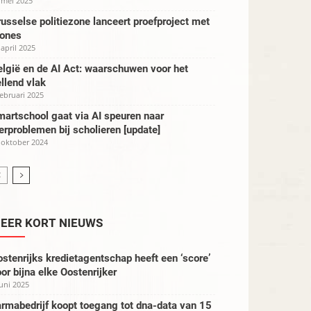
 mei 2025
usselse politiezone lanceert proefproject met
rones
 april 2025
lgië en de AI Act: waarschuwen voor het
llend vlak
februari 2025
artschool gaat via AI speuren naar
erproblemen bij scholieren [update]
 oktober 2024
EER KORT NIEUWS
stenrijks kredietagentschap heeft een ‘score’
or bijna elke Oostenrijker
juni 2025
rmabedrijf koopt toegang tot dna-data van 15