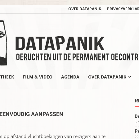
OVER DATAPANIK
PRIVACYVERKLA
OTHEEK
FILM & VIDEO
AGENDA
OVER DATAPANIK
datapanik.org
R
 EENVOUDIG AANPASSEN
De
5 
Pe
m op afstand vluchtboekingen van reizigers aan te
22