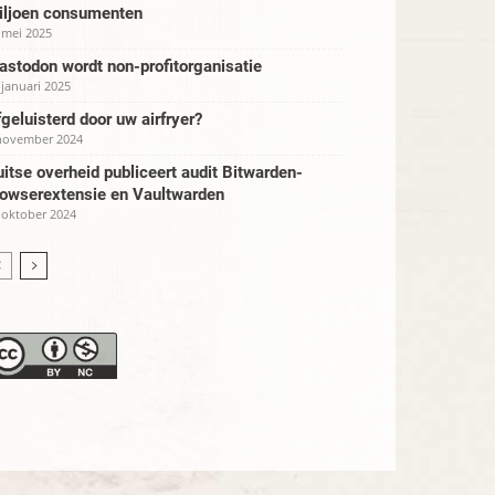
iljoen consumenten
 mei 2025
stodon wordt non-profitorganisatie
 januari 2025
geluisterd door uw airfryer?
november 2024
itse overheid publiceert audit Bitwarden-
rowserextensie en Vaultwarden
 oktober 2024