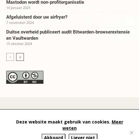
Mastodon wordt non-profitorganisatie
14 januari 2025
Afgeluisterd door uw airfryer?
7 november 2024
Duitse overheid publiceert audit Bitwarden-browserextensie
en Vaultwarden
15 oktober 2024
datapanik.org – since 1996 and continuing »
Creative
Deze website maakt gebruik van cookies.
Meer
Commons
»
Privacyverklaring
weten
Akkoord
Liever niet