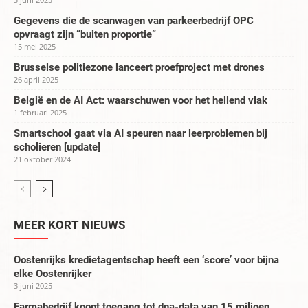
Gegevens die de scanwagen van parkeerbedrijf OPC
opvraagt zijn “buiten proportie”
15 mei 2025
Brusselse politiezone lanceert proefproject met drones
26 april 2025
België en de AI Act: waarschuwen voor het hellend vlak
1 februari 2025
Smartschool gaat via AI speuren naar leerproblemen bij
scholieren [update]
21 oktober 2024
MEER KORT NIEUWS
Oostenrijks kredietagentschap heeft een ‘score’ voor bijna
elke Oostenrijker
3 juni 2025
Farmabedrijf koopt toegang tot dna-data van 15 miljoen