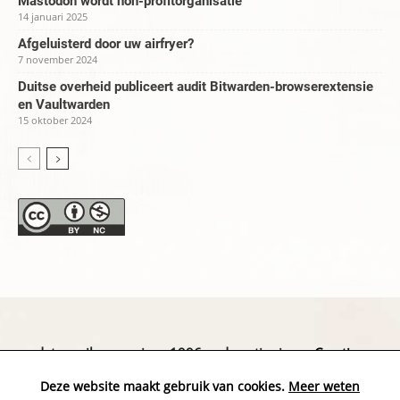
Mastodon wordt non-profitorganisatie
14 januari 2025
Afgeluisterd door uw airfryer?
7 november 2024
Duitse overheid publiceert audit Bitwarden-browserextensie
en Vaultwarden
15 oktober 2024
datapanik.org – since 1996 and continuing »
Creative
Commons
»
Privacyverklaring
Deze website maakt gebruik van cookies.
Meer weten