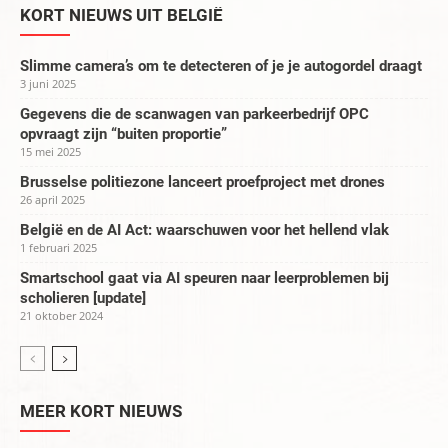
KORT NIEUWS UIT BELGIË
Slimme camera’s om te detecteren of je je autogordel draagt
3 juni 2025
Gegevens die de scanwagen van parkeerbedrijf OPC
opvraagt zijn “buiten proportie”
15 mei 2025
Brusselse politiezone lanceert proefproject met drones
26 april 2025
België en de AI Act: waarschuwen voor het hellend vlak
1 februari 2025
Smartschool gaat via AI speuren naar leerproblemen bij
scholieren [update]
21 oktober 2024
MEER KORT NIEUWS