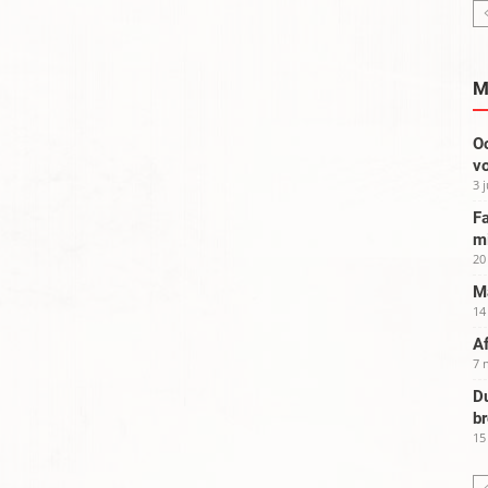
M
Oo
vo
3 
Fa
m
20
Ma
14
Af
7 
Du
b
15