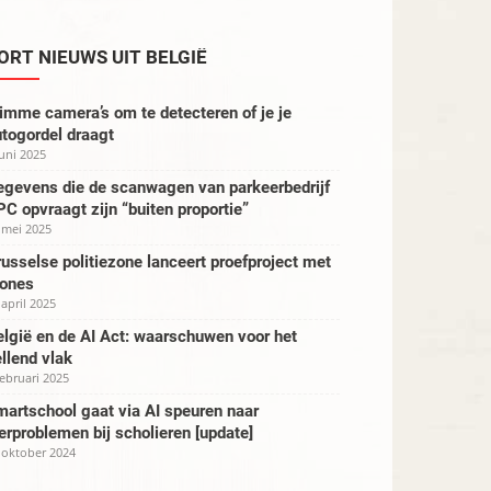
ORT NIEUWS UIT BELGIË
imme camera’s om te detecteren of je je
togordel draagt
juni 2025
egevens die de scanwagen van parkeerbedrijf
C opvraagt zijn “buiten proportie”
 mei 2025
usselse politiezone lanceert proefproject met
rones
 april 2025
lgië en de AI Act: waarschuwen voor het
llend vlak
februari 2025
artschool gaat via AI speuren naar
erproblemen bij scholieren [update]
 oktober 2024