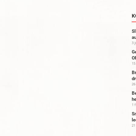
K
Sl
au
3 
G
OP
15
Br
d
26
Be
he
1 
Sm
le
21