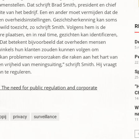
enstellen. Dat schrijft Brad Smith, president en chief
 site van het bedrijf. Een en ander moet vermijden dat de
en overheidsinstellingen. Gezichtsherkenning kan soms
R
wild toezicht, zo schrijft Smith. Volgens hem is de
 plaatsen, en in real time, gezichten kan identificeren,
s. Dat betekent bijvoorbeeld dat overheden mensen
De
5 
at winkels hun klanten zouden kunnen volgen om
 kan problemen veroorzaken die raken aan het hart van
Pe
22
vrijheid van meningsuiting,” schrijft Smith. Hij vraagt
n te reguleren.
S
25
“H
: The need for public regulation and corporate
C
14
W
na
pij
privacy
surveillance
11