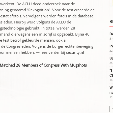
 werkent. De ACLU deed onderzoek naar de
ing genaamd “Rekognition”. Voor de test creëerde de
tatiefoto’s. Vervolgens werden foto’s in de database
R
resleden. Hierbij werd volgens de ACLU de
gstechnologie gebruikt. In totaal werden 28
mand die wegens een misdrijf is opgepakt. Bijna 40
De
5 
e test betrof gekleurde mensen, ook al
n de Congresleden. Volgens de burgerrechtenbeweging
Pe
22
oor mensen hebben. — lees verder bij
security.nl
S
25
y Matched 28 Members of Congress With Mugshots
“H
C
14
W
na
11