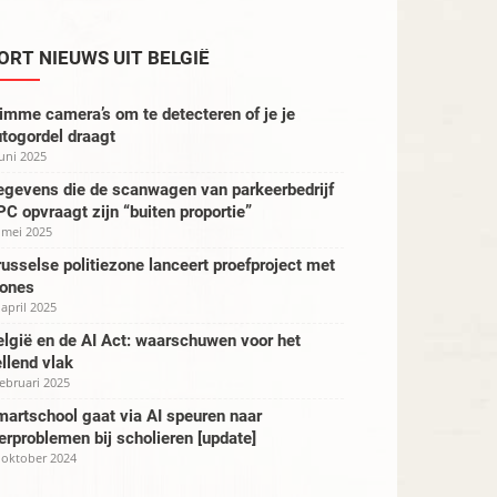
ORT NIEUWS UIT BELGIË
imme camera’s om te detecteren of je je
togordel draagt
juni 2025
egevens die de scanwagen van parkeerbedrijf
C opvraagt zijn “buiten proportie”
 mei 2025
usselse politiezone lanceert proefproject met
rones
 april 2025
lgië en de AI Act: waarschuwen voor het
llend vlak
februari 2025
artschool gaat via AI speuren naar
erproblemen bij scholieren [update]
 oktober 2024