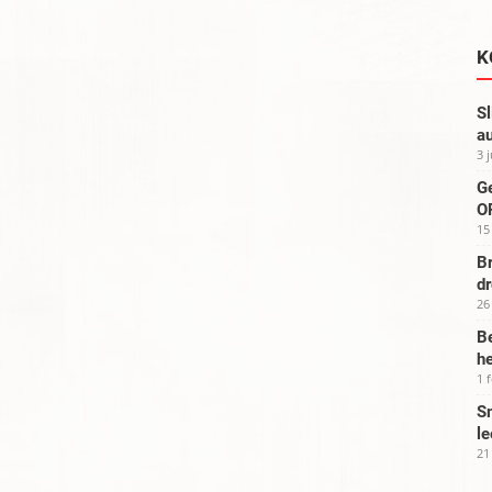
K
Sl
au
3 
G
OP
15
Br
d
26
Be
he
1 
Sm
le
21