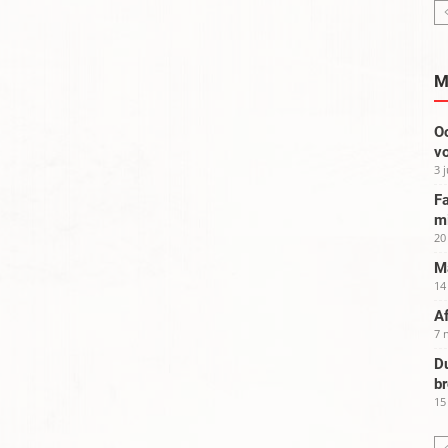
M
Oo
vo
3 
Fa
m
20
Ma
14
Af
7 
Du
b
15