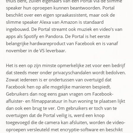
thuis bent, zullen eigenaars van een Portal via de slimme
speaker hun oproepen kunnen beantwoorden. Portal
beschikt over een eigen spraakassistent, maar ook de
slimme speaker Alexa van Amazon is standaard
ingebouwd. De Portal streamt ook muziek en video’s van
apps als Spotify en Pandora. De Portal is het eerste
belangrijke hardwareproduct van Facebook en is vanaf
november in de VS leverbaar.
Het is een op zijn minste opmerkelijke zet voor een bedrijf
dat steeds meer onder privacyschandalen wordt bedolven.
Zowat iedereen is er ondertussen van overtuigd dat
Facebook hen op alle mogelijke manieren bespiedt.
Gebruikers dan nog eens gaan vragen om Facebook-
afluister- en filmapparatuur in hun woning te plaatsen lijkt
dan ook een brug te ver. Om gebruikers er toch van te
overtuigen dat de Portal veilig is, werd een knop
toegevoegd die de camera kan afsluiten, worden de video-
oproepen versleuteld met encryptie-software en beschikt