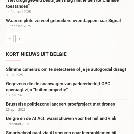
“Het drugsgeweld bestrijden mag niet leiden tot Chinese
toestanden”
14 februari 2025
Waarom plots zo veel gebruikers overstappen naar Signal
11 februari 2025
KORT NIEUWS UIT BELGIË
Slimme camera’s om te detecteren of je je autogordel draagt
3 juni 2025
Gegevens die de scanwagen van parkeerbedrijf OPC
opvraagt zijn “buiten proportie”
15 mei 2025
Brusselse politiezone lanceert proefproject met drones
26 april 2025
België en de AI Act: waarschuwen voor het hellend vlak
1 februari 2025
Smartschool gaat via AI speuren naar leerproblemen bij