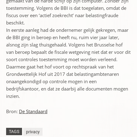
gemaakt van de harde schijf op zijn computer. Zonder zijn
toestemming. Volgens de BBI is dat toegelaten, omdat de
fiscus over een ‘actief zoekrecht’ naar belastingfraude
beschikt.
In eerste aanleg had de ondernemer gelijk gekregen, maar
de BBI ging in beroep en heeft nu, ruim vier jaar later,
alsnog zijn slag thuis­gehaald. Volgens het Brusselse hof
van beroep bepaalt de fiscale wetgeving niet dat er voor dit
soort controles toestemming moet worden verleend.
Daarmee gaat het hof voort op rechtspraak van het
Grondwettelijk Hof uit 2017 dat belasting­ambtenaren
onaangekondigd op controle mogen in een
bedrijfskantoor, en dat ze daarbij alle documenten mogen
inzien.
Bron:
De Standaard
TAGS
privacy