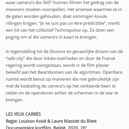
waar camera’s die 360° kunnen filmen het gedrag van de
inwoners moeten voorspellen. Het arsenaal waarmee ze in
de gaten worden gehouden, doet sommigen koude
rillingen krijgen. “Je ne suis pas un être prédictible”, merkt
een lid van het collectief Technopolice op. Ze doen een
poging om al die camera’s in kaart te brengen.
In tegenstelling tot de illusoire en gevaarlijke droom van de
“safe city” die door lokale overheden en door de Franse
regering wordt voorgestaan, wordt in de film plezier
beleefd aan het dwarsbomen van de algoritmes. Openbare
ruimte wordt benut op manieren die niet gebruikelijk zijn
met de bedoeling de camera’s op het verkeerde been te
zetten en de operatoren achter de schermen in de war te
brengen.
LES YEUX CARRÉS
Regie: Louison Assié & Laure Massiet du Biest
Documentaire kortfilm, België, 2020, 20′