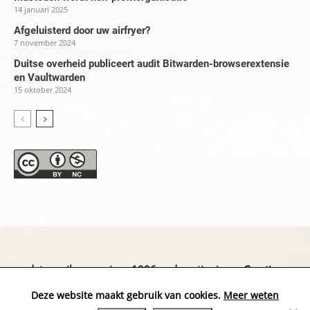
14 januari 2025
Afgeluisterd door uw airfryer?
7 november 2024
Duitse overheid publiceert audit Bitwarden-browserextensie
en Vaultwarden
15 oktober 2024
datapanik.org – since 1996 and continuing »
Creative
Commons
»
Privacyverklaring
Deze website maakt gebruik van cookies.
Meer weten