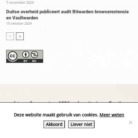
7 november 2024
Duitse overheid publiceert audit Bitwarden-browserextensie
en Vaultwarden
15 oktober 2024
datapanik.org – since 1996 and continuing »
Creative
Commons
»
Privacyverklaring
Deze website maakt gebruik van cookies.
Meer weten
Akkoord
Liever niet
Website by Exterwerk — Logo + graphics by
Ella