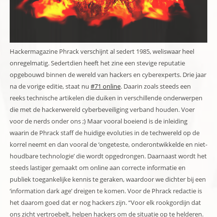
Hackermagazine Phrack verschijnt al sedert 1985, weliswaar heel
onregelmatig. Sedertdien heeft het zine een stevige reputatie
opgebouwd binnen de wereld van hackers en cyberexperts. Drie jaar
na de vorige editie, staat nu
#71 online
. Daarin zoals steeds een
reeks technische artikelen die duiken in verschillende onderwerpen
die met de hackerwereld cyberbeveiliging verband houden. Voer
voor de nerds onder ons ;) Maar vooral boeiend is de inleiding
waarin de Phrack staff de huidige evoluties in de techwereld op de
korrel neemt en dan vooral de ‘ongeteste, onderontwikkelde en niet-
houdbare technologie’ die wordt opgedrongen. Daarnaast wordt het
steeds lastiger gemaakt om online aan correcte informatie en
publiek toegankelijke kennis te geraken, waardoor we dichter bij een
‘information dark age’ dreigen te komen. Voor de Phrack redactie is
het daarom goed dat er nog hackers zijn. “Voor elk rookgordijn dat
ons zicht vertroebelt, helpen hackers om de situatie op te helderen.