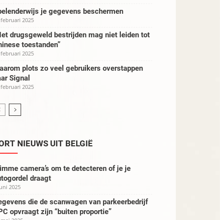
pelenderwijs je gegevens beschermen
 februari 2025
et drugsgeweld bestrijden mag niet leiden tot
hinese toestanden”
 februari 2025
aarom plots zo veel gebruikers overstappen
ar Signal
 februari 2025
ORT NIEUWS UIT BELGIË
imme camera’s om te detecteren of je je
togordel draagt
juni 2025
egevens die de scanwagen van parkeerbedrijf
C opvraagt zijn “buiten proportie”