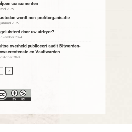
iljoen consumenten
 mei 2025
stodon wordt non-profitorganisatie
 januari 2025
geluisterd door uw airfryer?
november 2024
itse overheid publiceert audit Bitwarden-
rowserextensie en Vaultwarden
 oktober 2024