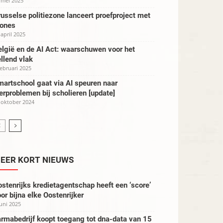
 mei 2025
usselse politiezone lanceert proefproject met
rones
 april 2025
lgië en de AI Act: waarschuwen voor het
llend vlak
februari 2025
artschool gaat via AI speuren naar
erproblemen bij scholieren [update]
 oktober 2024
EER KORT NIEUWS
stenrijks kredietagentschap heeft een ‘score’
or bijna elke Oostenrijker
juni 2025
rmabedrijf koopt toegang tot dna-data van 15