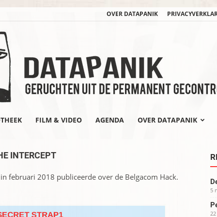
OVER DATAPANIK
PRIVACYVERKLA
OTHEEK
FILM & VIDEO
AGENDA
OVER DATAPANIK
datapanik.org
HE INTERCEPT
R
in februari 2018 publiceerde over de Belgacom Hack.
De
5 
Pe
22