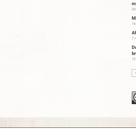
m
20
Ma
14
Af
7 
Du
b
15