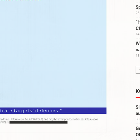
S
25
“H
C
14
W
na
11
K
Sl
au
3 
G
OP