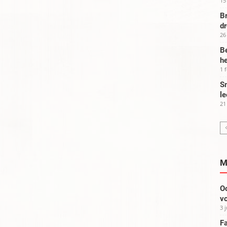
15
Br
d
26
Be
he
1 
Sm
le
21
M
Oo
vo
3 
Fa