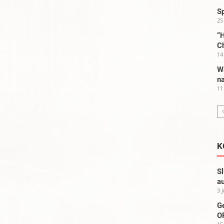
S
25
“H
C
14
W
na
11
K
Sl
au
3 
G
OP