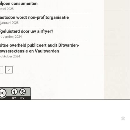
iljoen consumenten
 mei 2025
stodon wordt non-profitorganisatie
 januari 2025
geluisterd door uw airfryer?
november 2024
itse overheid publiceert audit Bitwarden-
rowserextensie en Vaultwarden
 oktober 2024