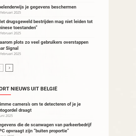
pelenderwijs je gegevens beschermen
 februari 2025
et drugsgeweld bestrijden mag niet leiden tot
hinese toestanden”
 februari 2025
aarom plots zo veel gebruikers overstappen
ar Signal
 februari 2025
ORT NIEUWS UIT BELGIË
imme camera’s om te detecteren of je je
togordel draagt
juni 2025
egevens die de scanwagen van parkeerbedrijf
C opvraagt zijn “buiten proportie”