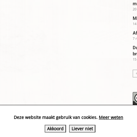
m
20
Ma
14
Af
7 
Du
b
15
Deze website maakt gebruik van cookies.
Meer weten
Akkoord
Liever niet