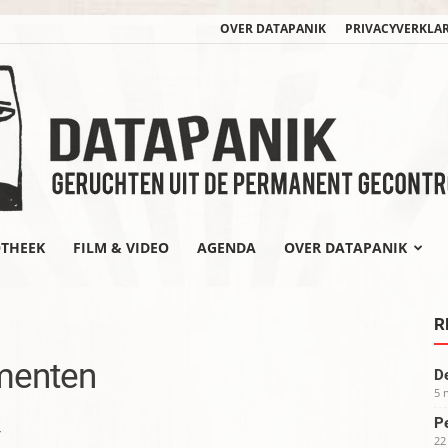
OVER DATAPANIK
PRIVACYVERKLA
OTHEEK
FILM & VIDEO
AGENDA
OVER DATAPANIK
datapanik.org
R
menten
De
5 
Pe
>
22