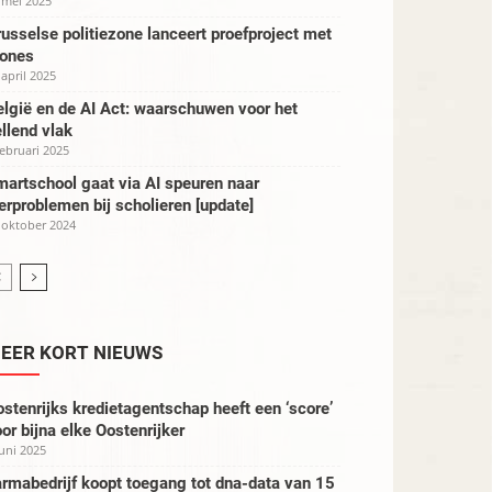
 mei 2025
usselse politiezone lanceert proefproject met
rones
 april 2025
lgië en de AI Act: waarschuwen voor het
llend vlak
februari 2025
artschool gaat via AI speuren naar
erproblemen bij scholieren [update]
 oktober 2024
EER KORT NIEUWS
stenrijks kredietagentschap heeft een ‘score’
or bijna elke Oostenrijker
juni 2025
rmabedrijf koopt toegang tot dna-data van 15