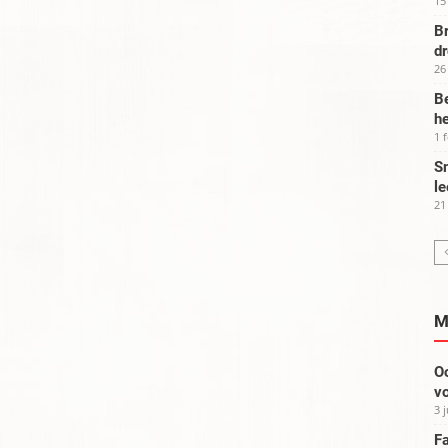
15
Br
d
26
Be
he
1 
Sm
le
21
M
Oo
vo
3 
Fa