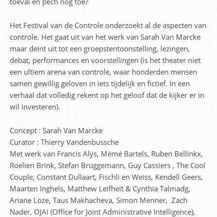
toeval en pech nog toe?
Het Festival van de Controle onderzoekt al de aspecten van
controle. Het gaat uit van het werk van Sarah Van Marcke
maar deint uit tot een groepstentoonstelling, lezingen,
debat, performances en voorstellingen (is het theater niet
een ultiem arena van controle, waar honderden mensen
samen gewillig geloven in iets tijdelijk en fictief. In een
verhaal dat volledig rekent op het geloof dat de kijker er in
wil investeren).
Concept : Sarah Van Marcke
Curator : Thierry Vandenbussche
Met werk van Francis Alÿs, Mémé Bartels, Ruben Bellinkx,
Roelien Brink, Stefan Brüggemann, Guy Cassiers , The Cool
Couple, Constant Dullaart, Fischli en Weiss, Kendell Geers,
Maarten Inghels, Matthew Leifheit & Cynthia Talmadg,
Ariane Loze, Taus Makhacheva, Simon Menner, Zach
Nader, OJAI (Office for Joint Administrative Intelligence),