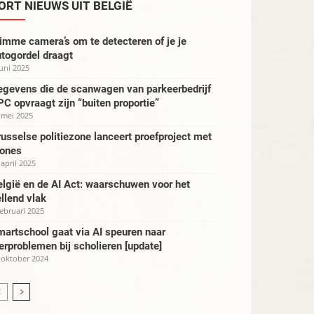
ORT NIEUWS UIT BELGIË
imme camera’s om te detecteren of je je
togordel draagt
juni 2025
egevens die de scanwagen van parkeerbedrijf
C opvraagt zijn “buiten proportie”
 mei 2025
usselse politiezone lanceert proefproject met
rones
 april 2025
lgië en de AI Act: waarschuwen voor het
llend vlak
februari 2025
artschool gaat via AI speuren naar
erproblemen bij scholieren [update]
 oktober 2024