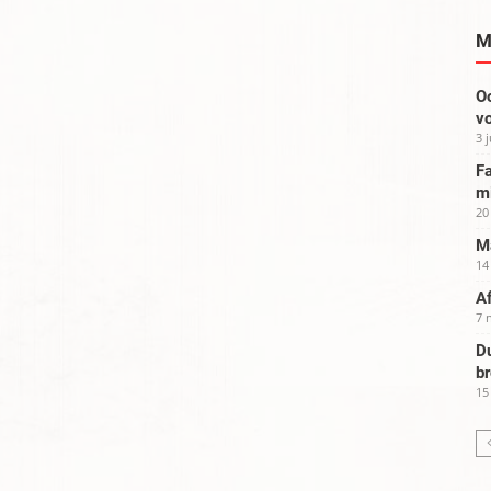
M
Oo
vo
3 
Fa
m
20
Ma
14
Af
7 
Du
b
15