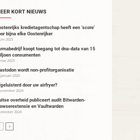
EER KORT NIEUWS
stenrijks kredietagentschap heeft een ‘score’
or bijna elke Oostenrijker
juni 2025
rmabedrijf koopt toegang tot dna-data van 15
iljoen consumenten
 mei 2025
stodon wordt non-profitorganisatie
 januari 2025
geluisterd door uw airfryer?
november 2024
itse overheid publiceert audit Bitwarden-
rowserextensie en Vaultwarden
 oktober 2024