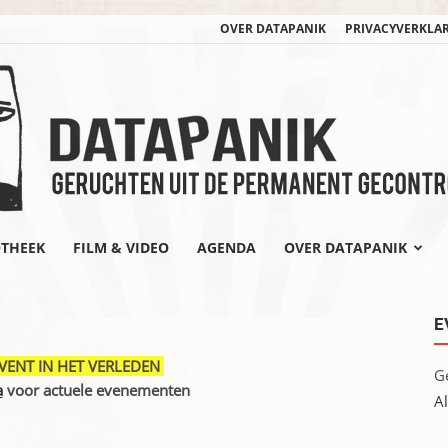
OVER DATAPANIK
PRIVACYVERKLA
OTHEEK
FILM & VIDEO
AGENDA
OVER DATAPANIK
datapanik.org
E
EVENT IN HET VERLEDEN
G
a
voor actuele evenementen
A