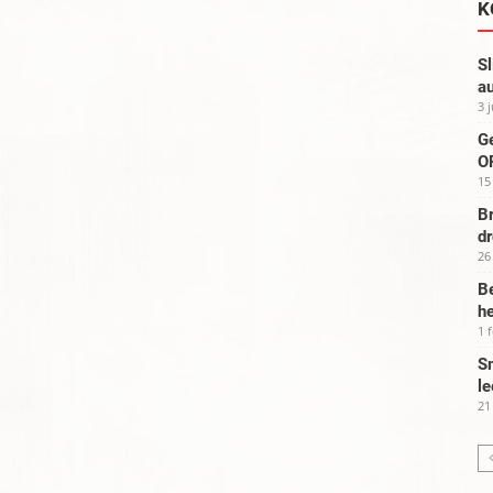
K
Sl
au
3 
G
OP
15
Br
d
26
Be
he
1 
Sm
le
21