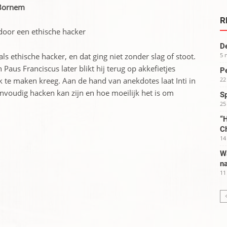
 Bornem
R
door een ethische hacker
De
als ethische hacker, en dat ging niet zonder slag of stoot.
5 
aus Franciscus later blikt hij terug op akkefietjes
Pe
ek te maken kreeg. Aan de hand van anekdotes laat Inti in
22
eenvoudig hacken kan zijn en hoe moeilijk het is om
S
25
“H
C
14
W
na
11