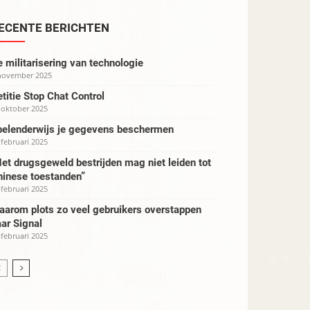
ECENTE BERICHTEN
 militarisering van technologie
november 2025
titie Stop Chat Control
 oktober 2025
pelenderwijs je gegevens beschermen
 februari 2025
et drugsgeweld bestrijden mag niet leiden tot
hinese toestanden”
 februari 2025
aarom plots zo veel gebruikers overstappen
ar Signal
 februari 2025