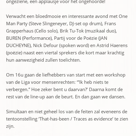
ongeziene, een applausje voor het ongehoorde!
Verwacht een bloedmooie en interessante avond met One
Man Party (Steve Slingeneyer, DJ-set op drum), Frans
Grapperhaus (Cello solo), Brik Tu-Tok (muzikaal duo),
BUREN (Performance), Partij voor de Poëzie (JAN
DUCHEYNE), Nick Defour (spoken word) en Astrid Haerens
(poëzie) naast een viertal sprekers die kort maar krachtig
hun aanwezigheid zullen toelichten.
Om 16u gaan de liefhebbers van start met een workshop
van de Liga voor mensenrechten: ‘”Ik heb niets te
verbergen.” Hoe zeker bent u daarvan?’ Daarna komt de
rest van de line-up aan de beurt. En dan gaan we dansen.
Simultaan en niet geheel los van de feiten zal eveneens de
tentoonstelling ‘That-has-been / Traces as evidence’ te zien
zijn.