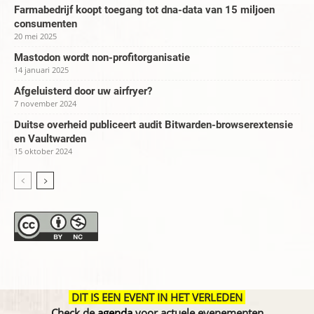
Farmabedrijf koopt toegang tot dna-data van 15 miljoen
consumenten
20 mei 2025
Mastodon wordt non-profitorganisatie
14 januari 2025
Afgeluisterd door uw airfryer?
7 november 2024
Duitse overheid publiceert audit Bitwarden-browserextensie
en Vaultwarden
15 oktober 2024
DIT IS EEN EVENT IN HET VERLEDEN
Check de
agenda
voor actuele evenementen