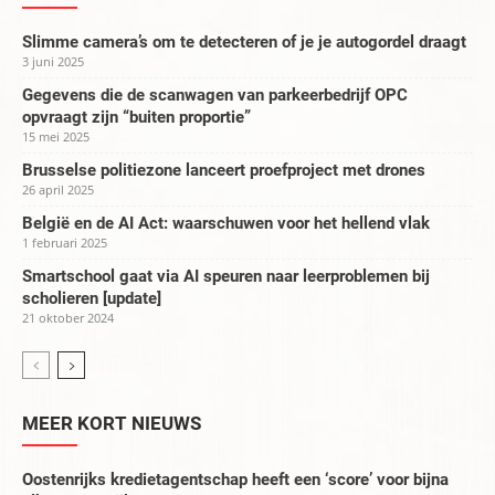
Slimme camera’s om te detecteren of je je autogordel draagt
3 juni 2025
Gegevens die de scanwagen van parkeerbedrijf OPC
opvraagt zijn “buiten proportie”
15 mei 2025
Brusselse politiezone lanceert proefproject met drones
26 april 2025
België en de AI Act: waarschuwen voor het hellend vlak
1 februari 2025
Smartschool gaat via AI speuren naar leerproblemen bij
scholieren [update]
21 oktober 2024
MEER KORT NIEUWS
Oostenrijks kredietagentschap heeft een ‘score’ voor bijna