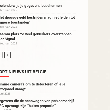
pelenderwijs je gegevens beschermen
 februari 2025
et drugsgeweld bestrijden mag niet leiden tot
hinese toestanden”
 februari 2025
aarom plots zo veel gebruikers overstappen
ar Signal
 februari 2025
ORT NIEUWS UIT BELGIË
imme camera’s om te detecteren of je je
togordel draagt
juni 2025
egevens die de scanwagen van parkeerbedrijf
C opvraagt zijn “buiten proportie”