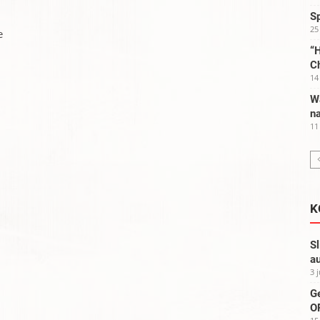
S
25
e
“H
C
14
W
na
11
K
Sl
au
3 
G
OP