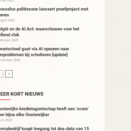
 mei 2025
usselse politiezone lanceert proefproject met
rones
 april 2025
lgië en de AI Act: waarschuwen voor het
llend vlak
februari 2025
artschool gaat via AI speuren naar
erproblemen bij scholieren [update]
 oktober 2024
EER KORT NIEUWS
stenrijks kredietagentschap heeft een ‘score’
or bijna elke Oostenrijker
juni 2025
rmabedrijf koopt toegang tot dna-data van 15