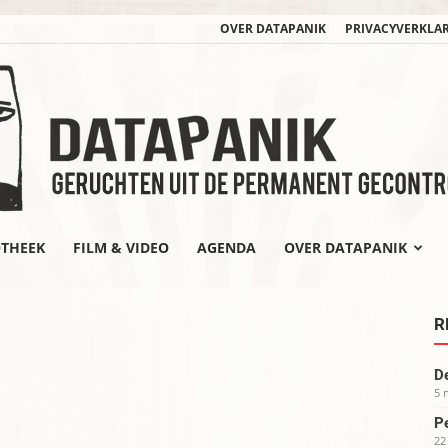
OVER DATAPANIK
PRIVACYVERKLA
OTHEEK
FILM & VIDEO
AGENDA
OVER DATAPANIK
datapanik.org
R
De
5 
Pe
22