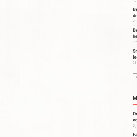
15
Br
d
26
Be
he
1 
Sm
le
21
M
Oo
vo
3 
Fa