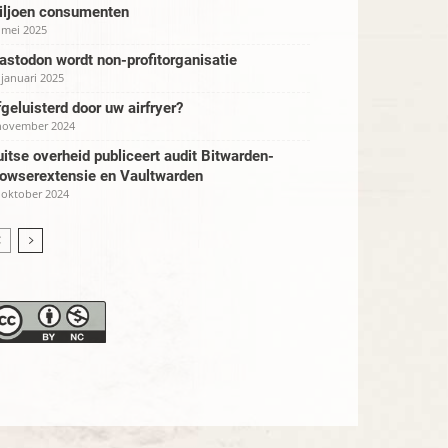
iljoen consumenten
 mei 2025
stodon wordt non-profitorganisatie
 januari 2025
geluisterd door uw airfryer?
november 2024
itse overheid publiceert audit Bitwarden-
rowserextensie en Vaultwarden
 oktober 2024