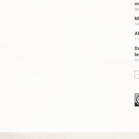
m
20
Ma
14
Af
7 
Du
b
15