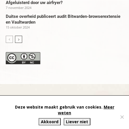
Afgeluisterd door uw airfryer?
7 november 2024
Duitse overheid publiceert audit Bitwarden-browserextensie
en Vaultwarden
15 oktober 2024
datapanik.org – since 1996 and continuing »
Creative
Deze website maakt gebruik van cookies.
Meer
Commons
»
Privacyverklaring
weten
Akkoord
Liever niet
Website by Exterwerk — Logo + graphics by
Ella