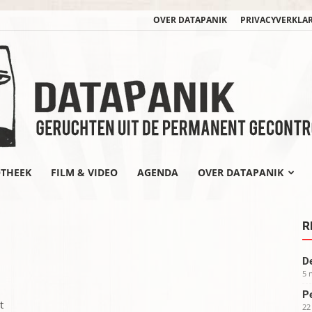
OVER DATAPANIK
PRIVACYVERKLA
OTHEEK
FILM & VIDEO
AGENDA
OVER DATAPANIK
datapanik.org
R
De
5 
Pe
t
22