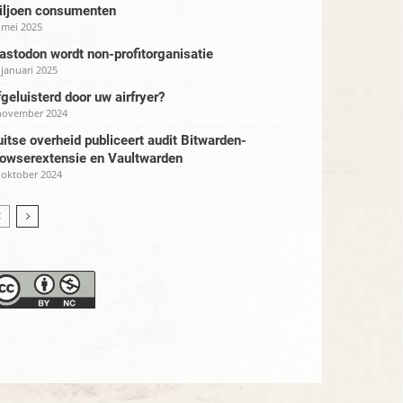
iljoen consumenten
 mei 2025
stodon wordt non-profitorganisatie
 januari 2025
geluisterd door uw airfryer?
november 2024
itse overheid publiceert audit Bitwarden-
rowserextensie en Vaultwarden
 oktober 2024