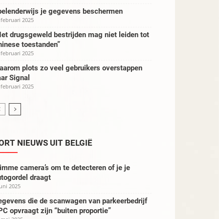
pelenderwijs je gegevens beschermen
 februari 2025
et drugsgeweld bestrijden mag niet leiden tot
hinese toestanden”
 februari 2025
aarom plots zo veel gebruikers overstappen
ar Signal
 februari 2025
ORT NIEUWS UIT BELGIË
imme camera’s om te detecteren of je je
togordel draagt
juni 2025
egevens die de scanwagen van parkeerbedrijf
C opvraagt zijn “buiten proportie”