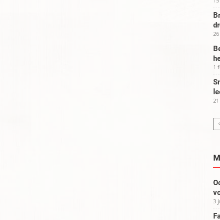
15
Br
d
26
Be
he
1 
Sm
le
21
M
Oo
vo
3 
Fa