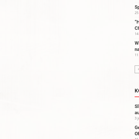
S
25
“H
C
14
W
na
11
K
Sl
au
3 
G
OP