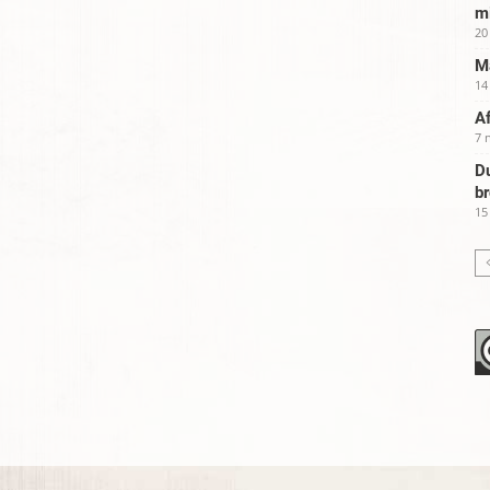
m
20
Ma
14
Af
7 
Du
b
15