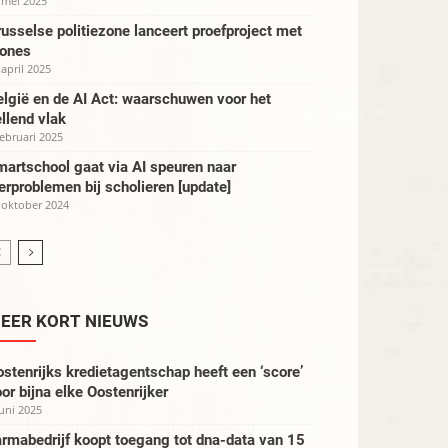
 mei 2025
usselse politiezone lanceert proefproject met
rones
 april 2025
lgië en de AI Act: waarschuwen voor het
llend vlak
februari 2025
artschool gaat via AI speuren naar
erproblemen bij scholieren [update]
 oktober 2024
EER KORT NIEUWS
stenrijks kredietagentschap heeft een ‘score’
or bijna elke Oostenrijker
juni 2025
rmabedrijf koopt toegang tot dna-data van 15