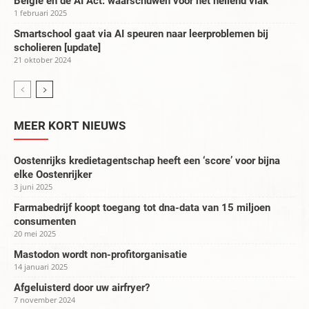
België en de AI Act: waarschuwen voor het hellend vlak
1 februari 2025
Smartschool gaat via AI speuren naar leerproblemen bij
scholieren [update]
21 oktober 2024
MEER KORT NIEUWS
Oostenrijks kredietagentschap heeft een ‘score’ voor bijna
elke Oostenrijker
3 juni 2025
Farmabedrijf koopt toegang tot dna-data van 15 miljoen
consumenten
20 mei 2025
Mastodon wordt non-profitorganisatie
14 januari 2025
Afgeluisterd door uw airfryer?
7 november 2024