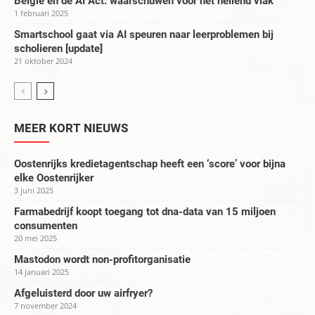
België en de AI Act: waarschuwen voor het hellend vlak
1 februari 2025
Smartschool gaat via AI speuren naar leerproblemen bij
scholieren [update]
21 oktober 2024
MEER KORT NIEUWS
Oostenrijks kredietagentschap heeft een ‘score’ voor bijna
elke Oostenrijker
3 juni 2025
Farmabedrijf koopt toegang tot dna-data van 15 miljoen
consumenten
20 mei 2025
Mastodon wordt non-profitorganisatie
14 januari 2025
Afgeluisterd door uw airfryer?
7 november 2024