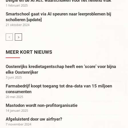
België en de AI Act: waarschuwen voor het hellend vlak
1 februari 2025
Smartschool gaat via AI speuren naar leerproblemen bij
scholieren [update]
21 oktober 2024
MEER KORT NIEUWS
Oostenrijks kredietagentschap heeft een ‘score’ voor bijna
elke Oostenrijker
3 juni 2025
Farmabedrijf koopt toegang tot dna-data van 15 miljoen
consumenten
20 mei 2025
Mastodon wordt non-profitorganisatie
14 januari 2025
Afgeluisterd door uw airfryer?
7 november 2024