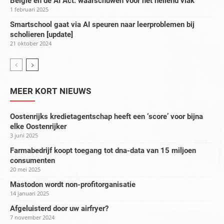
België en de AI Act: waarschuwen voor het hellend vlak
1 februari 2025
Smartschool gaat via AI speuren naar leerproblemen bij
scholieren [update]
21 oktober 2024
MEER KORT NIEUWS
Oostenrijks kredietagentschap heeft een ‘score’ voor bijna
elke Oostenrijker
3 juni 2025
Farmabedrijf koopt toegang tot dna-data van 15 miljoen
consumenten
20 mei 2025
Mastodon wordt non-profitorganisatie
14 januari 2025
Afgeluisterd door uw airfryer?
7 november 2024