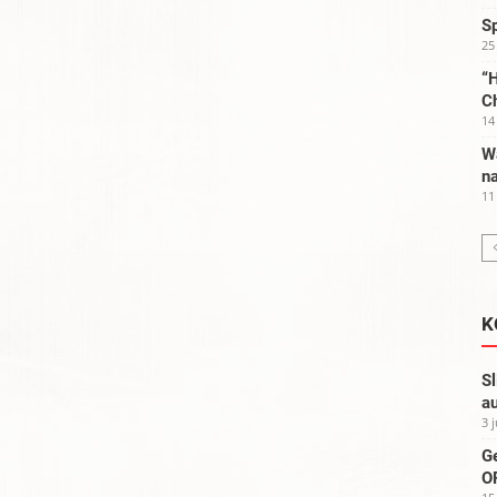
S
25
“H
C
14
W
na
11
K
Sl
au
3 
G
OP