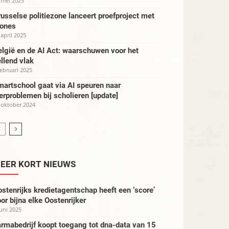
 mei 2025
usselse politiezone lanceert proefproject met
rones
 april 2025
lgië en de AI Act: waarschuwen voor het
llend vlak
februari 2025
artschool gaat via AI speuren naar
erproblemen bij scholieren [update]
 oktober 2024
EER KORT NIEUWS
stenrijks kredietagentschap heeft een ‘score’
or bijna elke Oostenrijker
juni 2025
rmabedrijf koopt toegang tot dna-data van 15