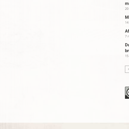
m
20
Ma
14
Af
7 
Du
b
15