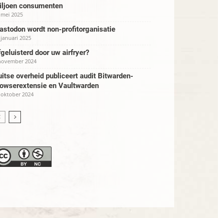
iljoen consumenten
 mei 2025
stodon wordt non-profitorganisatie
 januari 2025
geluisterd door uw airfryer?
november 2024
itse overheid publiceert audit Bitwarden-
rowserextensie en Vaultwarden
 oktober 2024