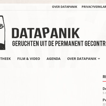
OVER DATAPANIK
PRIVACYVERKLA
OTHEEK
FILM & VIDEO
AGENDA
OVER DATAPANIK
datapanik.org
R
De
5 
Pe
22