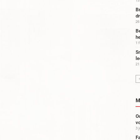
15
Br
d
26
Be
he
1 
Sm
le
21
M
Oo
vo
3 
Fa