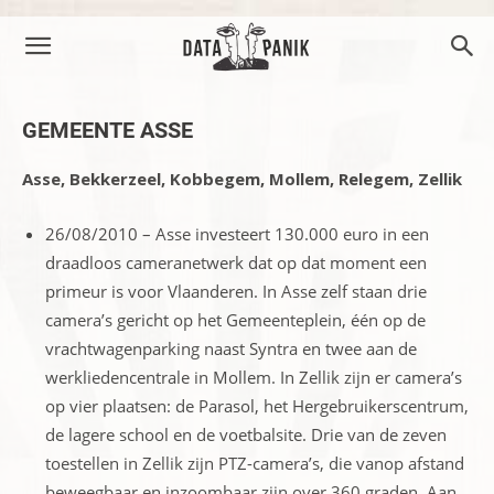
GEMEENTE ASSE
Asse, Bekkerzeel, Kobbegem, Mollem, Relegem, Zellik
26/08/2010 – Asse investeert 130.000 euro in een
draadloos cameranetwerk dat op dat moment een
primeur is voor Vlaanderen. In Asse zelf staan drie
camera’s gericht op het Gemeenteplein, één op de
vrachtwagenparking naast Syntra en twee aan de
werkliedencentrale in Mollem. In Zellik zijn er camera’s
op vier plaatsen: de Parasol, het Hergebruikerscentrum,
de lagere school en de voetbalsite. Drie van de zeven
toestellen in Zellik zijn PTZ-camera’s, die vanop afstand
beweegbaar en inzoombaar zijn over 360 graden. Aan