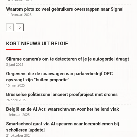
Waarom plots zo veel gebruikers overstappen naar Signal
11 februari 2025
KORT NIEUWS UIT BELGIË
Slimme camera’s om te detecteren of je je autogordel draagt
3 juni 2025
Gegevens die de scanwagen van parkeerbedrijf OPC
opvraagt zijn “buiten proportie”
15 mei 2025
Brusselse politiezone lanceert proefproject met drones
26 april 2025
België en de AI Act: waarschuwen voor het hellend vlak
1 februari 2025
Smartschool gaat via AI speuren naar leerproblemen bij
scholieren [update]
21 oktober 2024