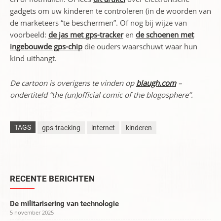
gadgets om uw kinderen te controleren (in de woorden van
de marketeers “te beschermen”. Of nog bij wijze van
voorbeeld:
de jas met gps-tracker
en
de schoenen met
ingebouwde gps-chip
die ouders waarschuwt waar hun
kind uithangt.
De cartoon is overigens te vinden op
blaugh.com
–
ondertiteld “the (un)official comic of the blogosphere”.
TAGS
gps-tracking
internet
kinderen
RECENTE BERICHTEN
De militarisering van technologie
5 november 2025