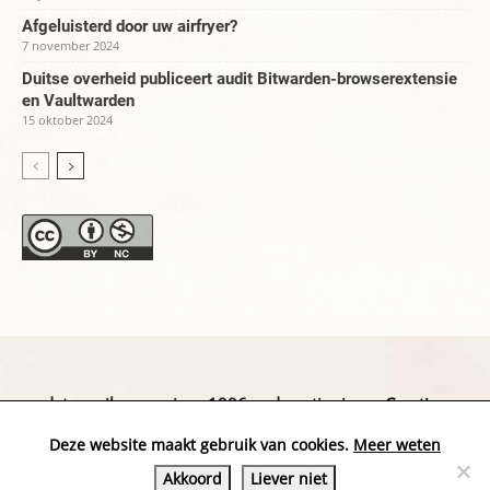
Afgeluisterd door uw airfryer?
7 november 2024
Duitse overheid publiceert audit Bitwarden-browserextensie
en Vaultwarden
15 oktober 2024
datapanik.org – since 1996 and continuing »
Creative
Commons
»
Privacyverklaring
Deze website maakt gebruik van cookies.
Meer weten
Akkoord
Liever niet
Website by Exterwerk — Logo + graphics by
Ella