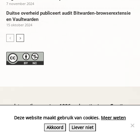
7 november 2024
Duitse overheid publiceert audit Bitwarden-browserextensie
en Vaultwarden
15 oktober 2024
datapanik.org – since 1996 and continuing »
Creative
Commons
»
Privacyverklaring
Deze website maakt gebruik van cookies.
Meer weten
Akkoord
Liever niet
Website by Exterwerk — Logo + graphics by
Ella