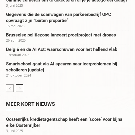
Slimme camera’s om te detecteren of je je autogordel draagt
3 juni 2025
Gegevens die de scanwagen van parkeerbedrijf OPC
opvraagt zijn “buiten proportie”
15 mei 2025
Brusselse politiezone lanceert proefproject met drones
26 april 2025
België en de AI Act: waarschuwen voor het hellend vlak
1 februari 2025
Smartschool gaat via AI speuren naar leerproblemen bij
scholieren [update]
21 oktober 2024
MEER KORT NIEUWS
Oostenrijks kredietagentschap heeft een ‘score’ voor bijna
elke Oostenrijker
3 juni 2025