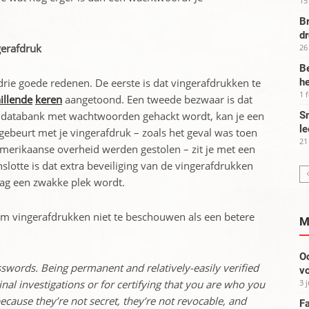
15
Br
d
gerafdruk
26
Be
drie goede redenen. De eerste is dat vingerafdrukken te
he
1 
illende
keren
aangetoond. Een tweede bezwaar is dat
n databank met wachtwoorden gehackt wordt, kan je een
Sm
le
beurt met je vingerafdruk – zoals het geval was toen
21
merikaanse overheid werden gestolen – zit je met een
slotte is dat extra beveiliging van de vingerafdrukken
lag een zwakke plek wordt.
m vingerafdrukken niet te beschouwen als een betere
M
Oo
sswords. Being permanent and relatively-easily verified
vo
3 
al investigations or for certifying that you are who you
ecause they’re not secret, they’re not revocable, and
Fa