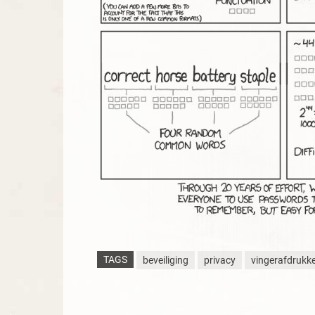
TAGS
beveiliging
privacy
vingerafdrukk