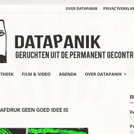
OVER DATAPANIK
PRIVACYVERKLA
OTHEEK
FILM & VIDEO
AGENDA
OVER DATAPANIK
datapanik.org
R
FDRUK GEEN GOED IDEE IS
De
5 
Pe
22