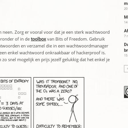
m
20
Ma
14
Af
 neen. Zorg er vooral voor dat je een sterk wachtwoord
7 
eronder of in de
toolbox
van Bits of Freedom. Gebruik
Du
achtwoorden en verzamel die in een wachtwoordmanager
b
 geen enkel wachtwoord onkraakbaar of hackerproof is.
15
zo snel mogelijk en prijs jezelf gelukkig dat het enkel je