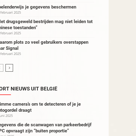
pelenderwijs je gegevens beschermen
 februari 2025
et drugsgeweld bestrijden mag niet leiden tot
hinese toestanden”
 februari 2025
aarom plots zo veel gebruikers overstappen
ar Signal
 februari 2025
ORT NIEUWS UIT BELGIË
imme camera’s om te detecteren of je je
togordel draagt
juni 2025
egevens die de scanwagen van parkeerbedrijf
C opvraagt zijn “buiten proportie”