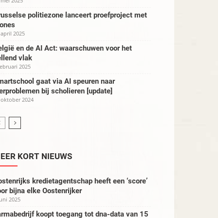
 mei 2025
usselse politiezone lanceert proefproject met
rones
 april 2025
lgië en de AI Act: waarschuwen voor het
llend vlak
februari 2025
artschool gaat via AI speuren naar
erproblemen bij scholieren [update]
 oktober 2024
EER KORT NIEUWS
stenrijks kredietagentschap heeft een ‘score’
or bijna elke Oostenrijker
juni 2025
rmabedrijf koopt toegang tot dna-data van 15